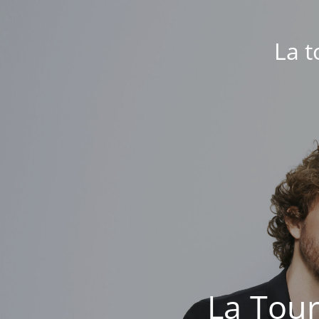
La t
La Tour