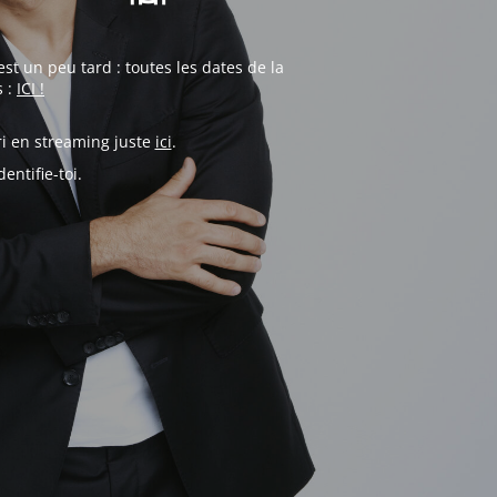
st un peu tard : toutes les dates de la
s :
ICI !
ri en streaming juste
ici
.
entifie-toi.