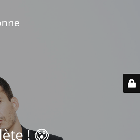
bonne
ète ! 😱